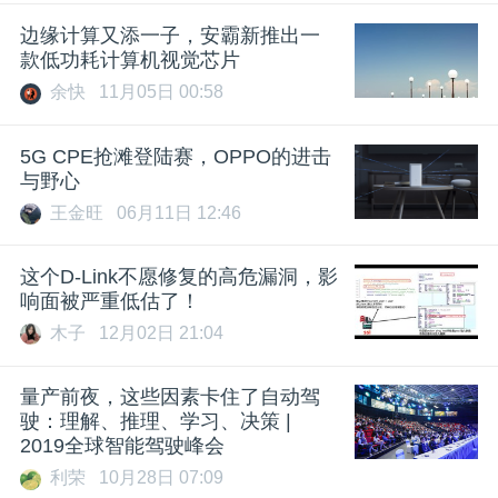
边缘计算又添一子，安霸新推出一
款低功耗计算机视觉芯片
余快
11月05日 00:58
5G CPE抢滩登陆赛，OPPO的进击
与野心
王金旺
06月11日 12:46
这个D-Link不愿修复的高危漏洞，影
响面被严重低估了！
木子
12月02日 21:04
量产前夜，这些因素卡住了自动驾
驶：理解、推理、学习、决策 |
2019全球智能驾驶峰会
利荣
10月28日 07:09