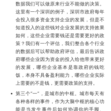
数据我们可以做原来行业不能做的决策。
这里有一个深圳的例子，深圳市政府每年
会投入很多资金支持企业的发展，但是不
知道投入的这些钱对企业发展的支持效果
如何，这些企业需要钱还是需要更好的政
策？我们有一个评估，我们整合各个行业
的数据后可以帮助政府评估，最后告诉政
府哪些企业因为资金的投入给他带来更好
的发展，哪些企业基本是靠政府的钱吃
饭，本身不具备盈利能力，哪些企业实际
上需要的不是钱，更需要政策的支持。
第三个“一”，是城市的中枢。城市每天有
各种各样的事件，作为大脑中枢的核心功
能是当发生事件后如何协调你的手脚、