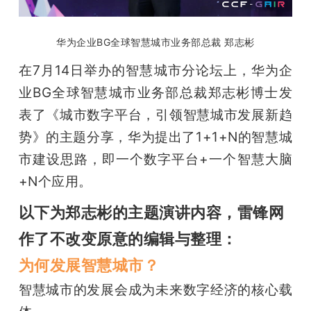
华为企业BG全球智慧城市业务部总裁 郑志彬
在7月14日举办的智慧城市分论坛上，华为企
业BG全球智慧城市业务部总裁郑志彬博士发
表了《城市数字平台，引领智慧城市发展新趋
势》的主题分享，华为提出了1+1+N的智慧城
市建设思路，即一个数字平台+一个智慧大脑
+N个应用。
以下为郑志彬的主题演讲内容，雷锋网
作了不改变原意的编辑与整理：
为何发展智慧城市？
智慧城市的发展会成为未来数字经济的核心载