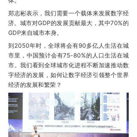
体。
郑志彬表示，我们需要一个载体来发展数字经
济。城市对GDP的发展贡献最大，其中70%的
GDP来自城市本身。
到2050年时，全球将会有90多亿人生活在城
市里，中国预计会有75-80%的人口生活在城
市。我们看到全球城市化进程不断加速推动数
字经济的发展，如何让数字经济引领整个世界
经济的发展和繁荣？