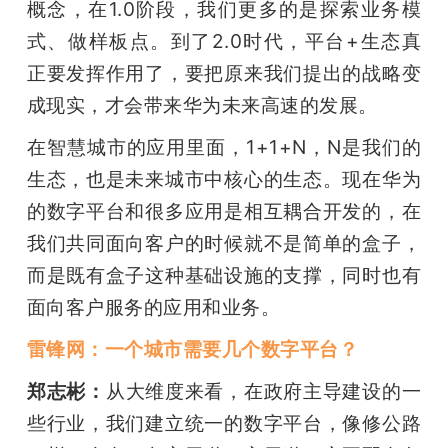
概念，在1.0阶段，我们更多的是探索业务模
式、做样板点。到了2.0时代，平台+生态真
正要发挥作用了，要把原来我们提出的战略变
成现实，才会带来华为未来高速的发展。
在智慧城市的应用里面，1+1+N，N是我们的
生态，也是未来城市中核心的生态。现在华为
的数字平台和很多应用是相互耦合开发的，在
我们共同面向客户的时候就不是简单的盒子，
而是既有盒子这种基础设施的支撑，同时也有
面向客户服务的应用和业务。
雷锋网：一个城市需要几个数字平台？
郑志彬：
从大维度来看，在政府主导建设的一
些行业，我们建立统一的数字平台，像修公路