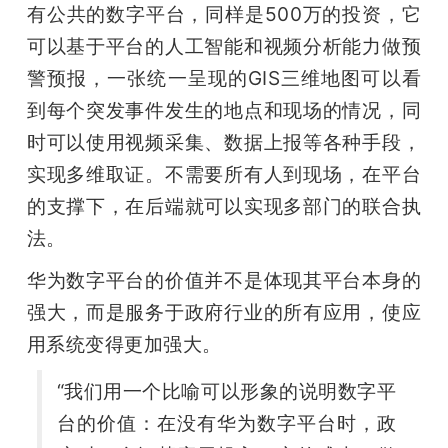
有公共的数字平台，同样是500万的投资，它
可以基于平台的人工智能和视频分析能力做预
警预报，一张统一呈现的GIS三维地图可以看
到每个突发事件发生的地点和现场的情况，同
时可以使用视频采集、数据上报等各种手段，
实现多维取证。不需要所有人到现场，在平台
的支撑下，在后端就可以实现多部门的联合执
法。
华为数字平台的价值并不是体现其平台本身的
强大，而是服务于政府行业的所有应用，使应
用系统变得更加强大。
“我们用一个比喻可以形象的说明数字平
台的价值：在没有华为数字平台时，政