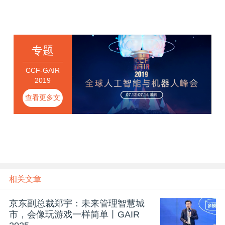
专题
CCF-GAIR
2019
查看更多文
章
相关文章
京东副总裁郑宇：未来管理智慧城
市，会像玩游戏一样简单丨GAIR