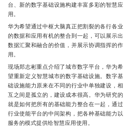
台、新的数字基础设施构建丰富多彩的智慧应
用。
华为希望通过中枢大脑真正把割裂的各行各业
的数据和应用有机的整合到一起，可以展示出
数据汇聚和融合的价值，并展示协调指挥的作
用。
现场郑志彬重点介绍了城市数字平台，华为希
望重新定义智慧城市的数字基础设施。数字基
础设施能力原来在不同的行业中单独建设，相
互之间是孤立的，建设成本很高。华为研究的
就是如何把所有的基础能力整合在一起，通过
行业使能平台的中间架构，把各种基础能力以
服务的模式提供给智慧应用使用。