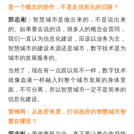
是一个概念的炒作，不是走信息化的旧路？
郑志彬
：智慧城市是做出来的，不是说出来
的。如果要去说的话，很多人的概念会雷同，
我们一直认为信息化建设，应该以业务为主，
智慧城市的建设本源还是城市，数字技术是为
城市的发展服务的。
当然了，现在有一点跟以前不一样，数字技术
就像血液一样融入到整个城市发展的身体里
面，不可分离，所以智慧城市一定不是简单的
信息化建设。
雷锋网：从政府角度，打动政府的智慧城市智
慧在哪里？
郑志彬：
善政惠民兴业，真正要让整个政府能