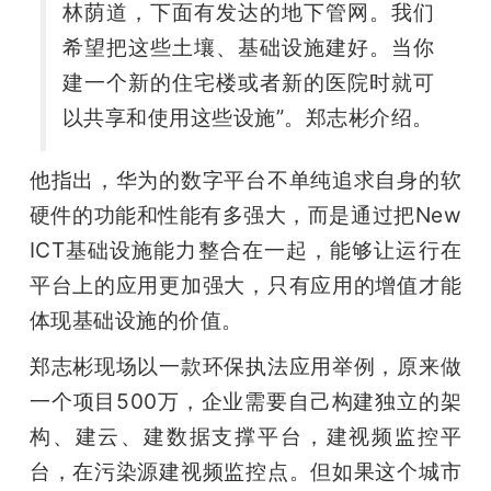
林荫道，下面有发达的地下管网。我们
希望把这些土壤、基础设施建好。当你
建一个新的住宅楼或者新的医院时就可
以共享和使用这些设施”。郑志彬介绍。
他指出，华为的数字平台不单纯追求自身的软
硬件的功能和性能有多强大，而是通过把New 
ICT基础设施能力整合在一起，能够让运行在
平台上的应用更加强大，只有应用的增值才能
体现基础设施的价值。
郑志彬现场以一款环保执法应用举例，原来做
一个项目500万，企业需要自己构建独立的架
构、建云、建数据支撑平台，建视频监控平
台，在污染源建视频监控点。但如果这个城市