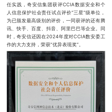
开
任实践，奇安信集团获评CCIA数据安全和个
人信息保护社会责任试点评价“三星”级单位，
课
为已颁发最高级别的评价，一同获评的还有腾
讯、快手、百度、抖音、阿里巴巴等企业。同
活
时，奇安信还因在2024年度对CCIA数安委工
作的大力支持，荣获“优异表现奖”。
动
中
心
GAIR
专