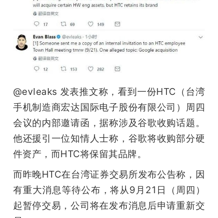
开
课
活
动
@evleaks 发表推文称，看到一份HTC（台湾
手机制造商宏达国际电子股份有限公司）周四
中
会议的内部邀请函，据称涉及谷歌收购话题。
他还援引一位知情人士称，谷歌将收购部分硬
心
件资产，而HTC将保留其品牌。
而昨晚HTC在台湾证券交易所发布公告称，因
GAIR
有重大消息等待公布，将从9月21日（周四）
起暂停交易，公司将在发布消息后申请重新交
专