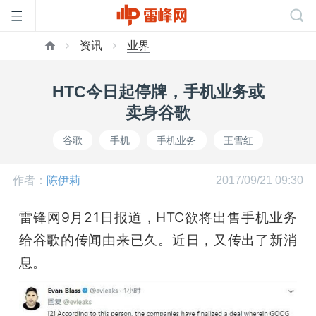
资讯
业界
首
HTC今日起停牌，手机业务或
页
卖身谷歌
谷歌
手机
手机业务
王雪红
雷
作者：
陈伊莉
2017/09/21 09:30
峰
雷锋网9月21日报道，HTC欲将出售手机业务
网
给谷歌的传闻由来已久。近日，又传出了新消
息。
公