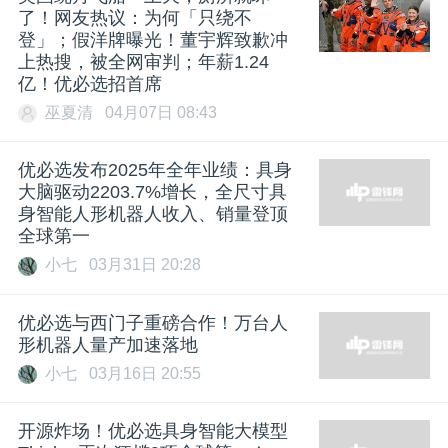
了！网友热议：为何「只绕不
登」；假洋牌曝光！董宇辉致歉冲
上热搜，被全网审判；年薪1.24
亿！优必选招首席
巫夏清
04月07日 08:43
优必选发布2025年全年业绩：具身
大脑驱动2203.7%增长，全尺寸具
身智能人形机器人收入、销量登顶
全球第一
小七
03月31日 20:28
优必选与西门子重磅合作！万台人
形机器人量产加速落地
小七
03月16日 20:55
开源炸场！优必选具身智能大模型