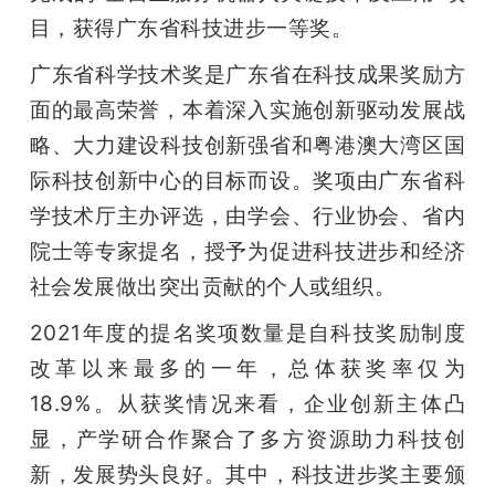
开
目，获得广东省科技进步一等奖。
课
广东省科学技术奖是广东省在科技成果奖励方
面的最高荣誉，本着深入实施创新驱动发展战
活
略、大力建设科技创新强省和粤港澳大湾区国
际科技创新中心的目标而设。奖项由广东省科
动
学技术厅主办评选，由学会、行业协会、省内
院士等专家提名，授予为促进科技进步和经济
中
社会发展做出突出贡献的个人或组织。
2021年度的提名奖项数量是自科技奖励制度
心
改革以来最多的一年，总体获奖率仅为
18.9%。从获奖情况来看，企业创新主体凸
GAIR
显，产学研合作聚合了多方资源助力科技创
专
新，发展势头良好。其中，科技进步奖主要颁