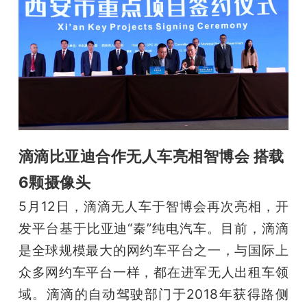
滴滴比亚迪合作无人车亮相智博会 搭载
6颗摄像头
5月12日，滴滴无人车于智博会再次亮相，开
发平台基于比亚迪“秦”纯电汽车。目前，滴滴
是全球规模最大的网约车平台之一，与国际上
众多网约车平台一样，都在进军无人出租车领
域。滴滴的自动驾驶部门于2018年获得路侧