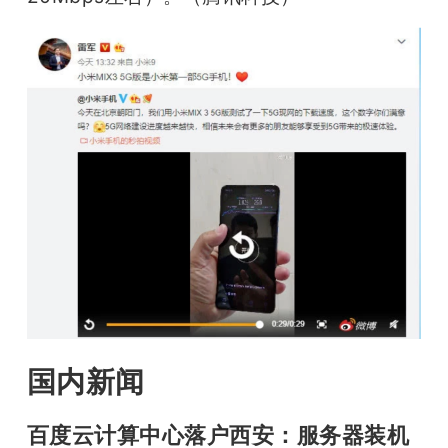
国内新闻
百度云计算中心落户西安：服务器装机