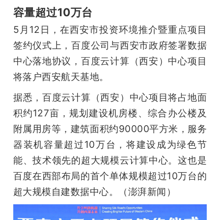
容量超过10万台
5月12日，在西安市投资环境推介暨重点项目
签约仪式上，百度公司与西安市政府签署数据
中心落地协议，百度云计算（西安）中心项目
将落户西安航天基地。
据悉，百度云计算（西安）中心项目将占地面
积约127亩，规划建设机房楼、综合办公楼及
附属用房等，建筑面积约90000平方米，服务
器装机容量超过10万台，将建设成为绿色节
能、技术领先的超大规模云计算中心。这也是
百度在西部布局的首个单体规模超过10万台的
超大规模自建数据中心。（澎湃新闻）