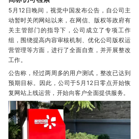
开
5月12日晚间，视觉中国发布公告，自公司主
动暂时关闭网站以来，在网信、版权等政府有
课
关主管部门的指导下，公司成立了专项工作
活
组，围绕提高内容审核机制、优化公司版权运
营管理等方面，进行了全面自查，并开展整改
动
工作。
公告称，经过两周多的用户测试，整改已达到
中
预期目标。因此，公司于5月12日零点开始恢
复网站上线运营，开始向客户全面提供服务。
心
GAIR
专