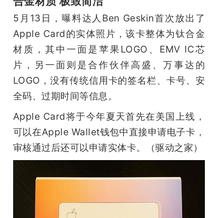
合金材质 极致简洁
5月13日，曝料达人Ben Geskin首次放出了
Apple Card的实体照片，该卡整体为钛合金
材质，其中一面是苹果LOGO、EMV IC芯
片，另一面则是合作伙伴高盛、万事达的
LOGO，没有传统信用卡的签名栏、卡号、安
全码、过期时间等信息。
Apple Card将于今年夏天首先在美国上线，
可以在Apple Wallet钱包中直接申请电子卡，
审核通过后还可以申请实体卡。（驱动之家）