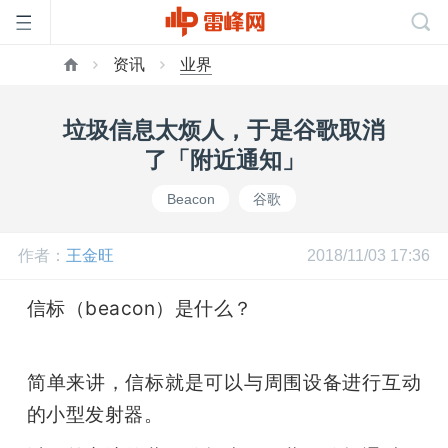
资讯
业界
首
垃圾信息太烦人，于是谷歌取消
页
了「附近通知」
Beacon
谷歌
雷
作者：
王金旺
2018/11/03 17:36
峰
信标（beacon）是什么？
网
简单来讲，信标就是可以与周围设备进行互动
公
的小型发射器。