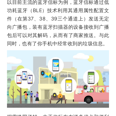
开
以目前主流的蓝牙信标为例，蓝牙信标通过低
功耗蓝牙（BLE）技术利用其通用属性配置文
课
件（在第37、38、39三个通道上）发送无定
向广播包，装有蓝牙扫描器的设备接收到广播
活
包后可以对其解码，从而有了商家推送。与此
同时，也有了你手机中经常收到的垃圾信息。
动
中
心
GAIR
专