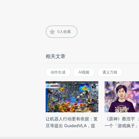
0
人收藏
相关文章
动作生成
AI视频
通义万相
让机器人行动更有依据：复
《原神》蔡浩宇 
旦等提出 GuidedVLA，提
一个「游戏疯子」
升 ...
访 ...