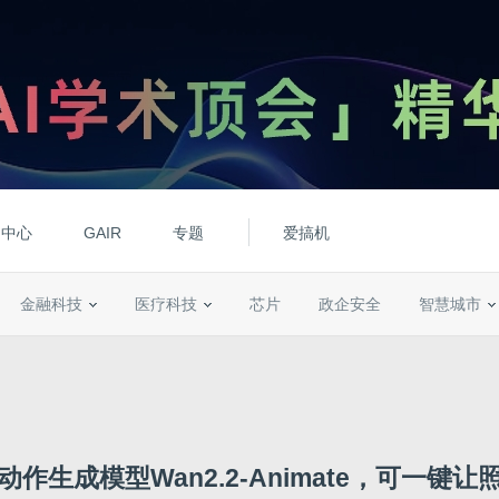
动中心
GAIR
专题
爱搞机
金融科技
医疗科技
芯片
政企安全
智慧城市
作生成模型Wan2.2-Animate，可一键