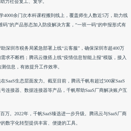
，助力社会复工、复学。
学4000余门次本科课程搬到线上，覆盖师生人数近5万，助力线
维码”的产品形态加入防疫解决方案，“一班一码“的申报形式有
助深圳市税务局紧急部署上线“云客服”，确保深圳市超400万
询需求不断档；腾讯云微搭上线“疫情信息智能上报”模版，接入
检测信息，有效提升工作效率。
aaS生态层面发力。截至目前，腾讯千帆有超过500家SaaS
号连接器、数据连接器等产品，千帆帮助SaaS厂商解决账户互
过百万。2022年，千帆SaaS臻选进一步升级。腾讯云与SaaS厂商
户的数字化转型提供丰富、便捷的工具。