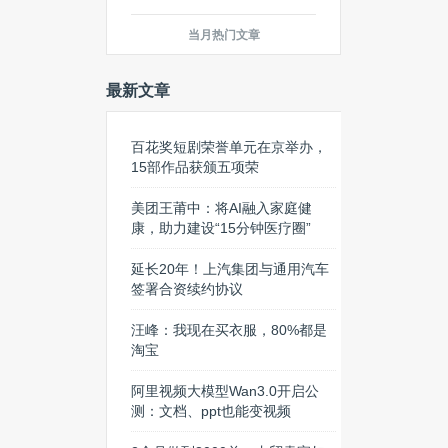
当月热门文章
最新文章
百花奖短剧荣誉单元在京举办，
15部作品获颁五项荣
美团王莆中：将AI融入家庭健
康，助力建设“15分钟医疗圈”
延长20年！上汽集团与通用汽车
签署合资续约协议
汪峰：我现在买衣服，80%都是
淘宝
阿里视频大模型Wan3.0开启公
测：文档、ppt也能变视频