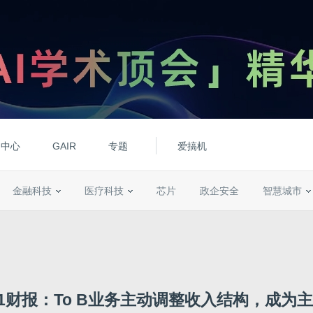
动中心
GAIR
专题
爱搞机
金融科技
医疗科技
芯片
政企安全
智慧城市
1财报：To B业务主动调整收入结构，成为