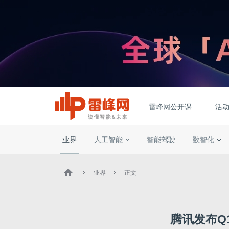
雷峰网公开课
活
业界
人工智能
智能驾驶
数智化
业界
正文
腾讯发布Q