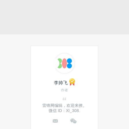
李帅飞
作者
雷锋网编辑，欢迎来撩。
微信 ID：XI_308.