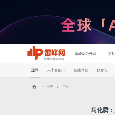
雷峰网公开课
活
业界
人工智能
智能驾驶
数智化
业界
正文
马化腾：