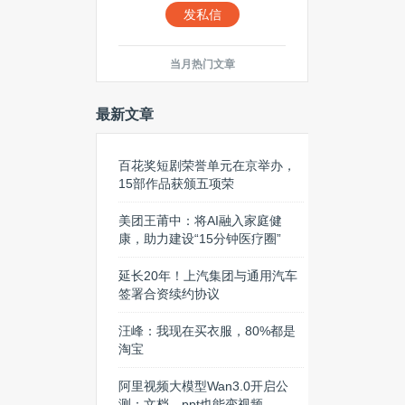
发私信
当月热门文章
最新文章
百花奖短剧荣誉单元在京举办，
15部作品获颁五项荣
美团王莆中：将AI融入家庭健
康，助力建设“15分钟医疗圈”
延长20年！上汽集团与通用汽车
签署合资续约协议
汪峰：我现在买衣服，80%都是
淘宝
阿里视频大模型Wan3.0开启公
测：文档、ppt也能变视频