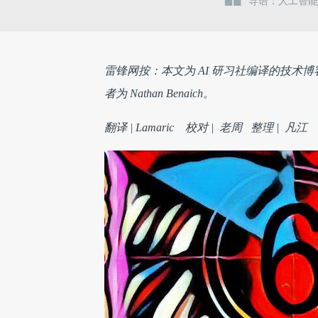
导语：人工智能
雷锋网按：本文为 AI 研习社编译的技术博客，原标题 6 are
者为 Nathan Benaich。
翻译 | Lamaric 校对 | 老周 整理 | 凡江