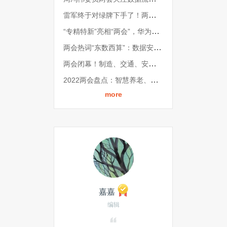
雷军终于对绿牌下手了！两会提议优化绿牌设计；夸克AI上线「深度思考」，从找答案进阶给方案；罗永浩挖来小米前50号员工做AIOS丨雷峰早报
“专精特新”亮相“两会”，华为云助力中小企业“韧性发展”
两会热词“东数西算”：数据安全迎来机遇与风险双重考验
两会闭幕！制造、交通、安全，这是「城市数字化」的10份提案
2022两会盘点：智慧养老、数字医疗是热点，药、械提质创新任重道远
more
嘉嘉
编辑