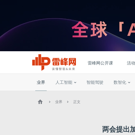
雷峰网公开课
活
业界
人工智能
智能驾驶
数智化
业界
正文
两会提出