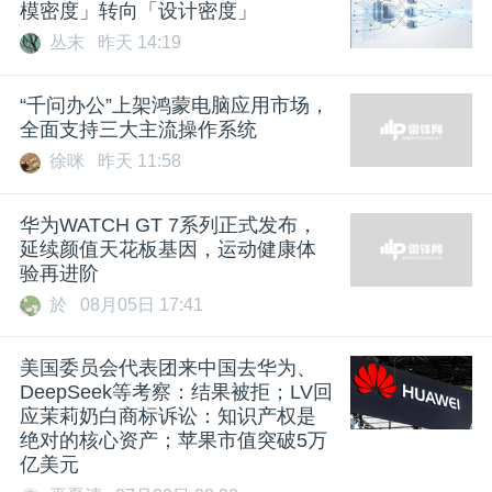
模密度」转向「设计密度」
丛末
昨天 14:19
“千问办公”上架鸿蒙电脑应用市场，
全面支持三大主流操作系统
徐咪
昨天 11:58
华为WATCH GT 7系列正式发布，
延续颜值天花板基因，运动健康体
验再进阶
於
08月05日 17:41
美国委员会代表团来中国去华为、
DeepSeek等考察：结果被拒；LV回
应茉莉奶白商标诉讼：知识产权是
绝对的核心资产；苹果市值突破5万
亿美元