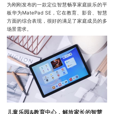
开
为刚刚发布的一款定位智慧畅享家庭娱乐的平
板华为MatePad SE，它在教育、影音、智慧
课
方面的综合表现，很好的满足了家庭成员的多
场景需求。
活
动
中
心
GAIR
专
儿童乐园&教育中心，解放家长的智慧