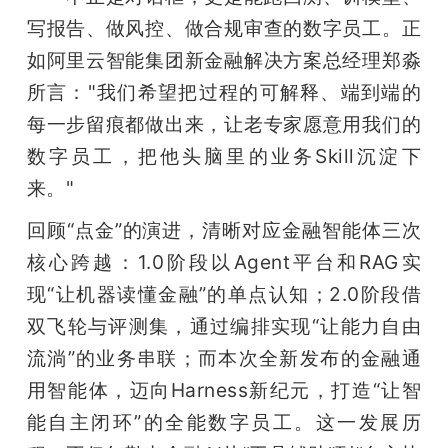
写报告、做风控、做合规审查的数字员工。正
题
如阿里云智能集团新金融解决方案总经理郑淼
所言："我们希望把过程的可解释、端到端的
爱
每一步留痕都做出来，让老专家愿意用我们的
数字员工，把他头脑里的业务Skill沉淀下
搞
来。"
机
回顾“点金”的演进，清晰对应金融智能体三次
核心跨越：1.0阶段以Agent平台和RAG实
现“让机器读懂金融”的单点认知；2.0阶段借
双飞轮与评测集，通过编排实现“让能力自由
流淌”的业务串联；而本次全新发布的金融通
用智能体，迈向Harness新纪元，打造“让智
能自主闭环”的全能数字员工。这一发展历