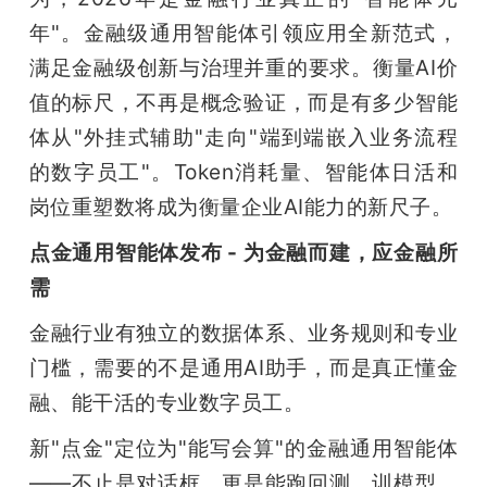
开
年"。金融级通用智能体引领应用全新范式，
满足金融级创新与治理并重的要求。衡量AI价
课
值的标尺，不再是概念验证，而是有多少智能
活
体从"外挂式辅助"走向"端到端嵌入业务流程
的数字员工"。Token消耗量、智能体日活和
动
岗位重塑数将成为衡量企业AI能力的新尺子。
点金通用智能体发布 - 为金融而建，应金融所
中
需
心
金融行业有独立的数据体系、业务规则和专业
门槛，需要的不是通用AI助手，而是真正懂金
GAIR
融、能干活的专业数字员工。
新"点金"定位为"能写会算"的金融通用智能体
专
——不止是对话框，更是能跑回测、训模型、