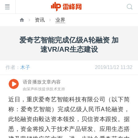
资讯
业界
首
爱奇艺智能完成亿级A轮融资 加
页
速VR/AR生态建设
雷
作者：
木子
2019/11/12 11:32
语音播放文章内容
峰
由深声科技提供技术支持
近日，重庆爱奇艺智能科技有限公司（以下简
网
称：爱奇艺智能）完成亿级人民币A轮融资，
此轮融资由毅达资本领投，贝信资本跟投。据
公
悉，资金将投入于技术产品研发、应用生态搭