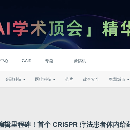
动中心
GAIR
专题
爱搞机
金融科技
医疗科技
芯片
政企安全
智慧城市
编辑里程碑！首个 CRISPR 疗法患者体内给