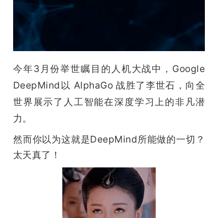
开
课
活
今
年3月份举世瞩目的人机大战中，Google 
DeepMind以 AlphaGo 战胜了李世石，向全
动
世界展示了人工智能在深度学习上的非凡潜
力。
中
然而你以为这就是DeepMind所能做的一切？
心
太天真了！
GAIR
专