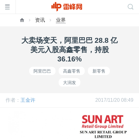
资讯
业界
首
大卖场变天，阿里巴巴 28.8 亿
页
美元入股高鑫零售，持股
36.16%
雷
阿里巴巴
高鑫零售
新零售
大润发
峰
作者：
王金许
2017/11/20 08:49
网
公