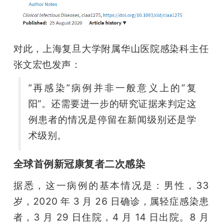
题
爱
对此，上海复旦大学附属华山医院感染科主任
张文宏也发声：
搞
“再感染”病例并非一般意义上的“复
阳”。还需要进一步的研究证据来判定这
机
例患者的情况是停留在新闻级别还是学
术级别。
全球首例新冠康复者二次感染
据悉，这一病例的基本情况是：男性，33 
岁，2020 
年 3 月 26 日确诊，属轻症感染患
者，3 月 29 日住院，4 月 14 日出院。8 月