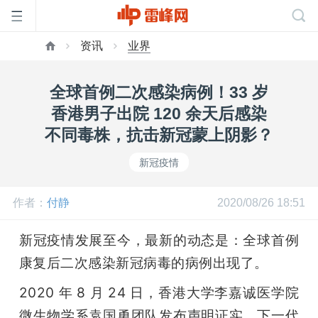
资讯
业界
首
全球首例二次感染病例！33 岁
页
香港男子出院 120 余天后感染
不同毒株，抗击新冠蒙上阴影？
雷
新冠疫情
峰
作者：
付静
2020/08/26 18:51
网
新冠疫情发展至今，最新的动态是：全球首例
康复后二次感染新冠病毒的病例出现了。
公
2020 年 8 月 24 日，香港大学李嘉诚医学院
微生物学系袁国勇团队发布声明证实，下一代