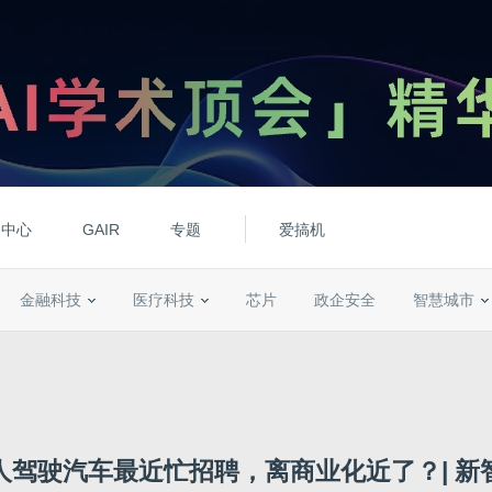
动中心
GAIR
专题
爱搞机
金融科技
医疗科技
芯片
政企安全
智慧城市
人驾驶汽车最近忙招聘，离商业化近了？| 新