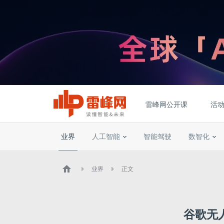
雷峰网公开课
活
业界
人工智能
智能驾驶
数智化
业界
正文
谷歌无