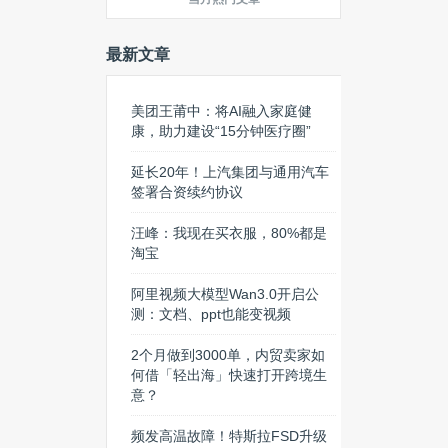
最新文章
美团王莆中：将AI融入家庭健
康，助力建设“15分钟医疗圈”
延长20年！上汽集团与通用汽车
签署合资续约协议
汪峰：我现在买衣服，80%都是
淘宝
阿里视频大模型Wan3.0开启公
测：文档、ppt也能变视频
2个月做到3000单，内贸卖家如
何借「轻出海」快速打开跨境生
意？
频发高温故障！特斯拉FSD升级