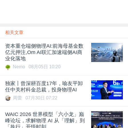
相关文章
资本重仓端侧物理AI:前海母基金数
亿元押注,Om AI联汇加速端侧AI商
业化落地
Nemo
08月05日 10:20
独家丨曾深耕百度17年，喻友平卸
任中关村科金总裁，投身物理AI
周蕾
07月30日 07:22
WAIC 2026 世界模型「六小龙」巅
峰论坛，求解物理 AI 从「理解」到
「执行」开悟时刻