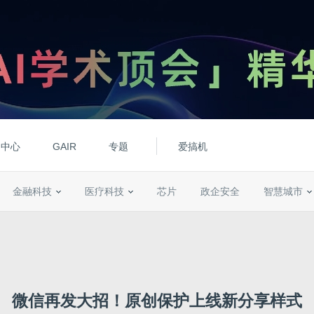
动中心
GAIR
专题
爱搞机
金融科技
医疗科技
芯片
政企安全
智慧城市
微信再发大招！原创保护上线新分享样式