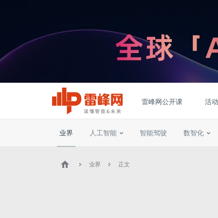
雷峰网公开课
活
业界
人工智能
智能驾驶
数智化
业界
正文