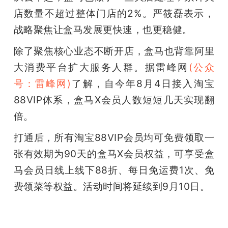
店数量不超过整体门店的2%。严筱磊表示，
题
战略聚焦让盒马发展更快速，也更稳健。
爱
除了聚焦核心业态不断开店，盒马也背靠阿里
大消费平台扩大服务人群。据雷峰网
(公众
搞
号：雷峰网)
了解，自今年8月4日接入淘宝
88VIP体系，盒马X会员人数短短几天实现翻
机
倍。
打通后，所有淘宝88VIP会员均可免费领取一
张有效期为90天的盒马X会员权益，可享受盒
马会员日线上线下88折、每日免运费1次、免
费领菜等权益。活动时间将延续到9月10日。