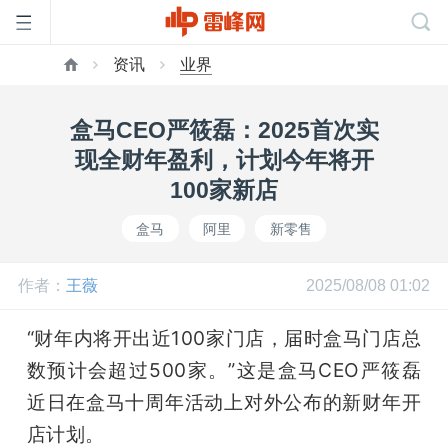
资讯
业界
首
盒马CEO严筱磊：2025首次实
页
现全财年盈利，计划今年将开
100家新店
雷
盒马
阿里
新零售
峰
作者：
王薇
2025/08/08 01:02
网
“财年内将开出近100家门店，届时盒马门店总
数预计会超过500家。”这是盒马CEO严筱磊
公
近日在盒马十周年活动上对外公布的新财年开
店计划。