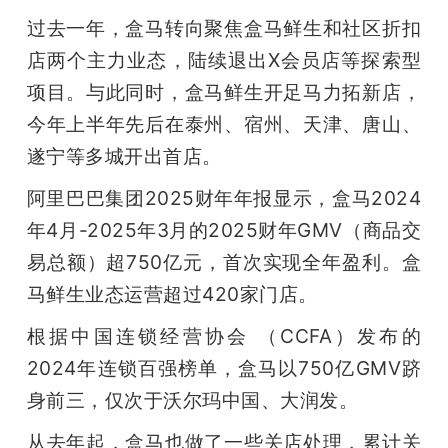
开
过去一年，盒马转向聚焦盒马鲜生和社区折扣
店两个主力业态，陆续退出X会员店等探索型
课
项目。与此同时，盒马鲜生开足马力拓新店，
今年上半年先后在泰州、宿州、天津、唐山、
活
遂宁等多城开出首店。
动
阿里巴巴集团2025财年年报显示，盒马2024
年4月-2025年3月的2025财年GMV（商品交
中
易总额）超750亿元，首次实现全年盈利。盒
马鲜生业态运营超过420家门店。
心
根据中国连锁经营协会 （CCFA）发布的
GAIR
2024年连锁百强榜单，盒马以750亿GMV跻
身前三，仅次于沃尔玛中国、大润发。
专
从去年起，盒马也做了一些关店处理，累计关