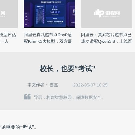
础模型评估
阿里云真武超节点Day0适
阿里云：真武芯片超节点已
唯一入
配Kimi K3大模型，双方展
成功适配Qwen3.8，上线百
开国 ...
炼 ...
校长，也要“考试”
本文作者：
嘉嘉
2022-05-07 10:25
导语：构建智慧校园，保障数据安全。
场重要的“考试”。