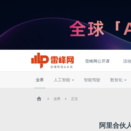
雷峰网公开课
活
业界
人工智能
智能驾驶
数智化
业界
正文
阿里合伙