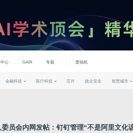
动中心
GAIR
专题
爱搞机
金融科技
医疗科技
芯片
政企安全
智慧城市
人委员会内网发帖：钉钉管理“不是阿里文化该