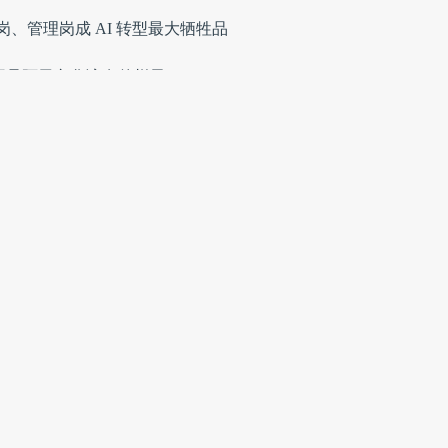
开发岗、管理岗成 AI 转型最大牺牲品
不是阿里文化该有的样子”
”
照及报道曝光：分数过了清华线，却选择浙大
工作岗位，首批招聘1000人
，拉通集团所有资源冲刺量产
融资进程，首次试水 AI4S 产业化
购，认购需求高达2500亿美元
今日头条