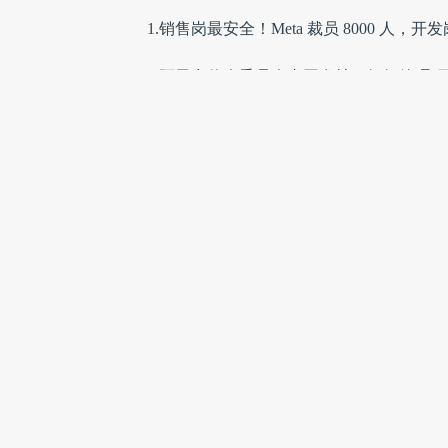
1.销售岗最安全！Meta 裁员 8000 人，
2.阿里合伙人委员会内网发帖：钉钉管理“
3.微信官宣新功能，网友：终于能精准“考古
4.DeepSeek创始人梁文锋高考状元旧
5.拼多多新公司落户雄安：计划提供5000个
6.何小鹏内部信：将亲自带队机器人业务
7.字节跳动 AI 制药业务线启动拆分与独立
8.华尔街抢疯了！SpaceX已获4倍超额认