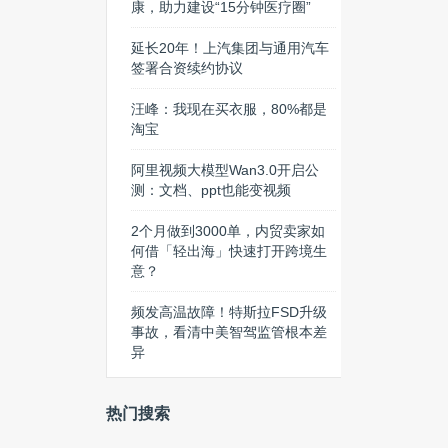
康，助力建设“15分钟医疗圈”
延长20年！上汽集团与通用汽车
签署合资续约协议
汪峰：我现在买衣服，80%都是
淘宝
阿里视频大模型Wan3.0开启公
测：文档、ppt也能变视频
2个月做到3000单，内贸卖家如
何借「轻出海」快速打开跨境生
意？
频发高温故障！特斯拉FSD升级
事故，看清中美智驾监管根本差
异
热门搜索