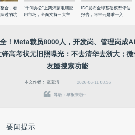
山整合，看
“千问办公”上架鸿蒙电脑应
IDC发布全球基础模型评估
」踩过的坑
用市场，全面支持三大主 ...
报告，阿里云是唯一入
选“领 ...
全！Meta裁员8000人，开发岗、管理岗成A
文锋高考状元旧照曝光：不去清华去浙大；微
友圈搜索功能
本文作者：
巫夏清
2026-06-11 08:36
导语：早报来啦~
要闻提示