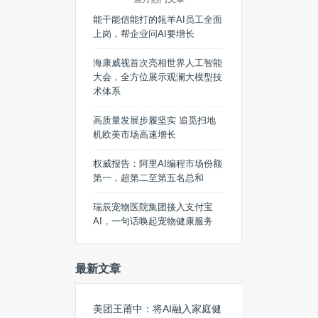
能干能信能打的瓴羊AI员工全面
上岗，帮企业问AI要增长
海康威视首次亮相世界人工智能
大会，全方位展示观澜大模型技
术体系
高质量发展步履坚实 追觅扫地
机欧美市场高速增长
权威报告：阿里AI编程市场份额
第一，超第二至第五名总和
瑞辰宠物医院集团接入支付宝
AI，一句话唤起宠物健康服务
最新文章
美团王莆中：将AI融入家庭健