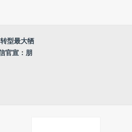
I转型最大牺
信官宣：朋