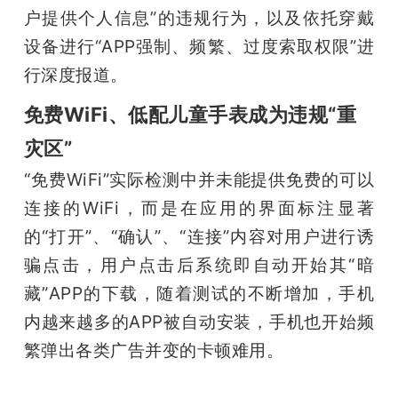
开
户提供个人信息”的违规行为，以及依托穿戴
设备进行“APP强制、频繁、过度索取权限”进
课
行深度报道。
活
免费WiFi、低配儿童手表成为违规“重
灾区”
动
“免费WiFi”实际检测中并未能提供免费的可以
连接的WiFi，而是在应用的界面标注显著
中
的“打开”、“确认”、“连接”内容对用户进行诱
骗点击，用户点击后系统即自动开始其“暗
心
藏”APP的下载，随着测试的不断增加，手机
内越来越多的APP被自动安装，手机也开始频
GAIR
繁弹出各类广告并变的卡顿难用。
专