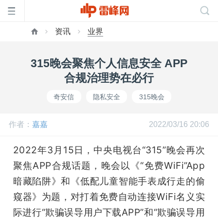
资讯
业界
首
315晚会聚焦个人信息安全 APP
页
合规治理势在必行
奇安信
隐私安全
315晚会
雷
作者：
嘉嘉
2022/03/16 20:06
峰
2022年3月15日，中央电视台“315”晚会再次
网
聚焦APP合规话题，晚会以《“免费WiFi”App
暗藏陷阱》和《低配儿童智能手表成行走的偷
公
窥器》为题，对打着免费自动连接WiFi名义实
际进行“欺骗误导用户下载APP”和“欺骗误导用