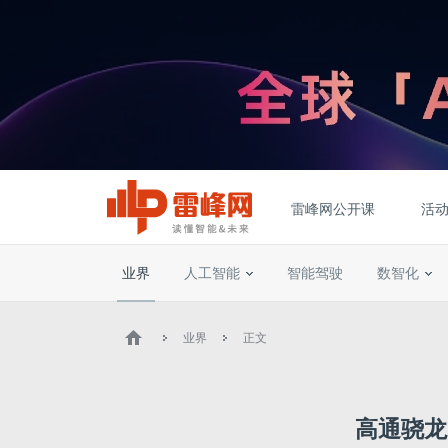
雷峰网公开课
活
业界
人工智能
智能驾驶
数智化
业界
正文
高通骁龙 