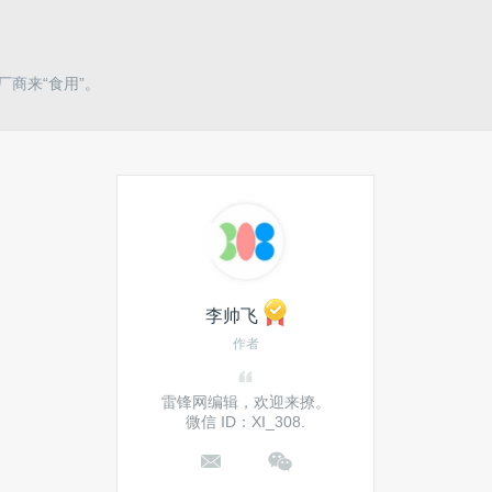
厂商来“食用”。
李帅飞
作者
雷锋网编辑，欢迎来撩。
微信 ID：XI_308.