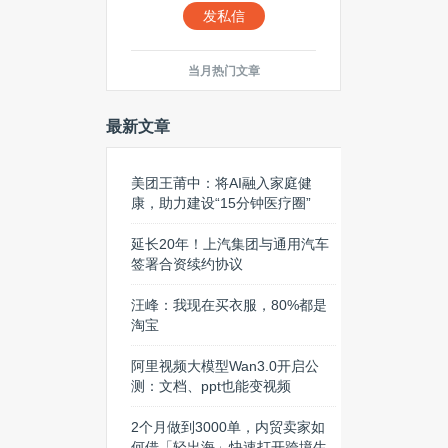
发私信
当月热门文章
最新文章
美团王莆中：将AI融入家庭健
康，助力建设“15分钟医疗圈”
延长20年！上汽集团与通用汽车
签署合资续约协议
汪峰：我现在买衣服，80%都是
淘宝
阿里视频大模型Wan3.0开启公
测：文档、ppt也能变视频
2个月做到3000单，内贸卖家如
何借「轻出海」快速打开跨境生