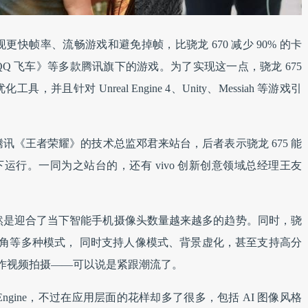
现更快帧率、流畅游戏和避免掉帧，比骁龙 670 减少 90% 的卡
Q 飞车》等多款腾讯旗下的游戏。为了实现这一点，骁龙 675
 等优化工具，并且针对 Unreal Engine 4、Unity、Messiah 等游戏引
讯《王者荣耀》的技术总监邓君来站台，后者表示骁龙 675 能
率下运行。一同为之站台的，还有 vivo 创新创意领域总经理王友
这显然是迎合了当下智能手机摄像头数量越来越多的趋势。同时，骁
广角和超广角等多种模式， 同时支持人像模式、背景虚化，甚至支持高分
的慢动作视频拍摄——可以说是紧跟潮流了。
AI Engine，不过在应用层面的花样却多了很多，包括 AI 图像风格