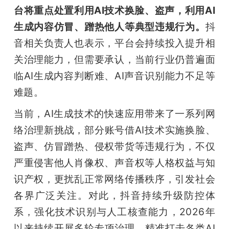
开
台将重点处置利用AI技术换脸、盗声，利用AI
生成内容仿冒、蹭热他人等典型违规行为。
抖
课
音相关负责人也表示，平台会持续投入提升相
关治理能力，但需要承认，当前行业仍普遍面
活
临AI生成内容判断难、AI声音识别能力不足等
难题。
动
当前，AI生成技术的快速应用带来了一系列网
中
络治理新挑战，部分账号借AI技术实施换脸、
盗声、仿冒蹭热、侵权带货等违规行为，不仅
心
严重侵害他人肖像权、声音权等人格权益与知
识产权，更扰乱正常网络传播秩序，引发社会
GAIR
各界广泛关注。对此，抖音持续升级防控体
系，强化技术识别与人工核查能力，2026年
专
以来持续开展多轮专项治理，精准打击各类AI