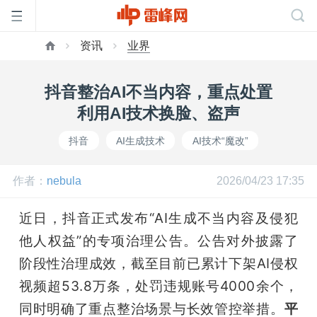
资讯
业界
首
抖音整治AI不当内容，重点处置
页
利用AI技术换脸、盗声
抖音
AI生成技术
AI技术“魔改”
雷
作者：
nebula
2026/04/23 17:35
峰
近日，抖音正式发布“AI生成不当内容及侵犯
网
他人权益”的专项治理公告。公告对外披露了
阶段性治理成效，截至目前已累计下架AI侵权
公
视频超53.8万条，处罚违规账号4000余个，
同时明确了重点整治场景与长效管控举措。
平