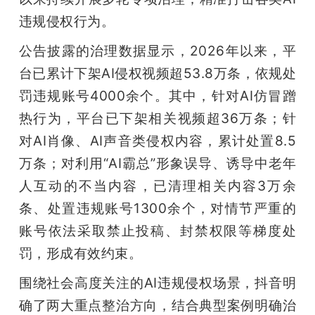
违规侵权行为。
题
公告披露的治理数据显示，2026年以来，平
爱
台已累计下架AI侵权视频超53.8万条，依规处
罚违规账号4000余个。其中，针对AI仿冒蹭
搞
热行为，平台已下架相关视频超36万条；针
对AI肖像、AI声音类侵权内容，累计处置8.5
机
万条；对利用“AI霸总”形象误导、诱导中老年
人互动的不当内容，已清理相关内容3万余
条、处置违规账号1300余个，对情节严重的
账号依法采取禁止投稿、封禁权限等梯度处
罚，形成有效约束。
围绕社会高度关注的AI违规侵权场景，抖音明
确了两大重点整治方向，结合典型案例明确治