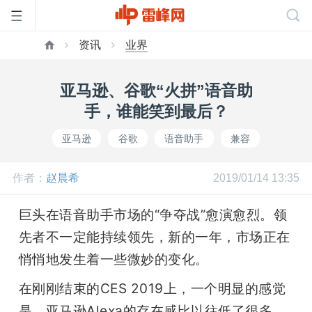
资讯
业界
首
亚马逊、谷歌“火拼”语音助
页
手，谁能笑到最后？
亚马逊
谷歌
语音助手
兼容
雷
作者：
赵晨希
2019/01/14 13:35
峰
巨头在语音助手市场的“争夺战”愈演愈烈。领
网
先者不一定能持续领先，新的一年，市场正在
悄悄地发生着一些微妙的变化。
公
在刚刚结束的CES 2019上，一个明显的感觉
是，亚马逊Alexa的存在感比以往低了很多。