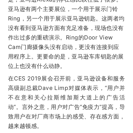
开
亚马逊有两个主要展位，一个用于展示门铃
Ring，另一个用于展示亚马逊钥匙。这两者均
课
没有看到亚马逊方面有充足准备，现场也没有
活
作出过多的重磅演示。Ring的Door View 
Cam门廊摄像头没有启动，更没有连接到应
动
用程序上。更要命的是，亚马逊车库钥匙的展
位上也没有什么动静。
中
在CES 2019展会召开前，亚马逊设备和服务
高级副总裁Dave Limp对媒体表示，“用户并
心
不在意和关心拉斯维加斯大道上的广告活
动”。言外之意，用户对广告“免疫力”提高，导
GAIR
致用户在对厂商市场上的感受、存在感方面，
越来越顿感。
专