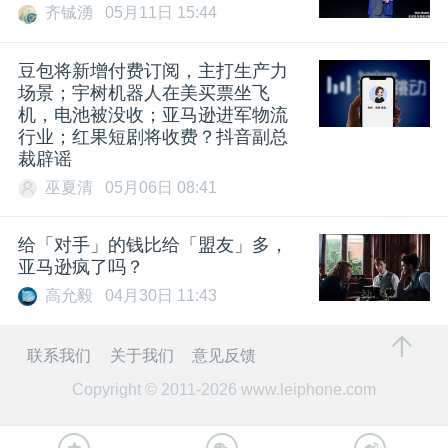
齐铖湧
05月11日 15:44
豆包将新增付费订阅，主打生产力
场景；宇树机器人在美买票坐飞
机，电池被没收；亚马逊进军物流
行业；红果短剧将收费？抖音副总
裁辟谣
巫夏清
05月06日 08:41
给「对手」的钱比给「盟友」多，
亚马逊疯了吗？
高允毅
04月30日 11:43
联系我们
关于我们
意见反馈
Copyright © 2011-2026
www.leiphone.com