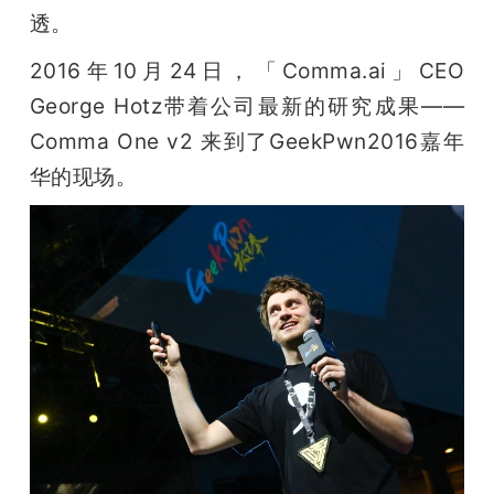
开
透。
2016年10月24日，「Comma.ai」CEO 
课
George Hotz带着公司最新的研究成果——
活
Comma One v2 来到了GeekPwn2016嘉年
华的现场。
动
中
心
GAIR
专