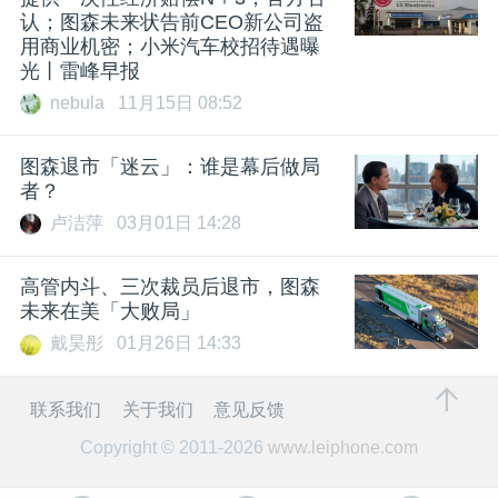
认；图森未来状告前CEO新公司盗
用商业机密；小米汽车校招待遇曝
光丨雷峰早报
nebula
11月15日 08:52
图森退市「迷云」：谁是幕后做局
者？
卢洁萍
03月01日 14:28
高管内斗、三次裁员后退市，图森
未来在美「大败局」
戴昊彤
01月26日 14:33
联系我们
关于我们
意见反馈
Copyright © 2011-2026
www.leiphone.com