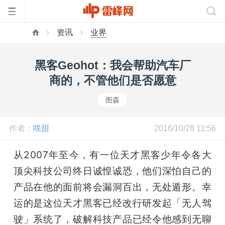
资讯
业界
首
黑客Geohot：我会帮助汽车厂
页
商的，不管他们是否愿意
图森
雷
作者：
咲甜
2016/10/28 11:56
峰
从2007年至今，有一位天才黑客少年令各大
网
顶尖科技公司终日诚惶诚恐，他们深怕自己的
产品在他的面前将会漏洞百出，无处遁形。幸
公
运的是这位天才黑客已经改行研发起「无人驾
驶」系统了，破解科技产品已经令他感到无聊