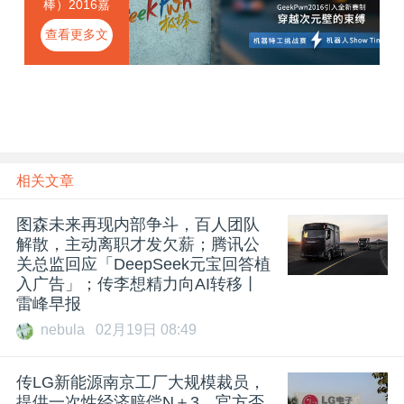
棒）2016嘉
年华
查看更多文
章
相关文章
图森未来再现内部争斗，百人团队
解散，主动离职才发欠薪；腾讯公
关总监回应「DeepSeek元宝回答植
入广告」；传李想精力向AI转移丨
雷峰早报
nebula
02月19日 08:49
传LG新能源南京工厂大规模裁员，
提供一次性经济赔偿N＋3，官方否