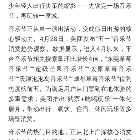
开
少年轻人出行决策的缩影——先锁定一场音乐
节，再玩转一座城。
课
音乐节正从单一演出活动，变成假日出游的核
心驱动力。4月28日，美团发布“五一”音乐节
活
消费趋势观察。数据显示，进入4月以来，平
动
台音乐节相关搜索量环比增长4倍，“东莞草莓
音乐节”“超级芒果音乐节”“太原草莓音乐
中
节”“天津泡泡岛音乐节”“成都草莓音乐节”位列
热度榜前五。为满足用户从门票到在地体验的
心
多重需求，美团推出“购票+吃喝玩乐”一体化
服务，带动出行、餐饮、住宿、休闲玩乐等多
GAIR
场景消费。
音乐节的热门目的地，正从北上广深核心消费
专