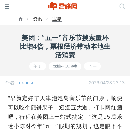
资讯
业界
首
美团：“五一”音乐节搜索量环
页
比增4倍，票根经济带动本地生
活消费
雷
美团
本地生活消费
五一
峰
作者：
nebula
2026/04/28 23:13
网
“早就定好了天津泡泡岛音乐节的门票，顺便
可以吃个煎饼果子、逛逛五大道、打卡网红酒
公
吧，行程在美团上一站式搞定。”这是95后乐
迷小陈对今年“五一”假期的规划，也是眼下不