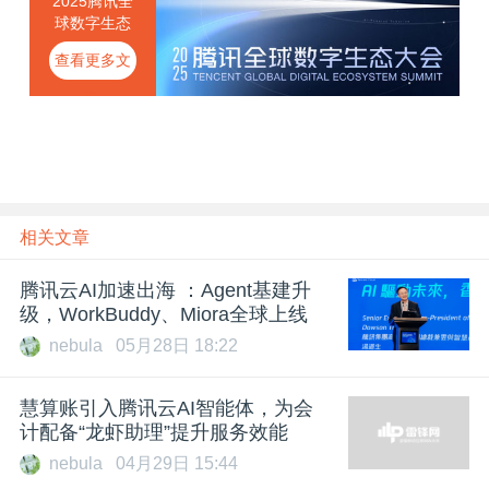
2025腾讯全
球数字生态
大会：智·向
查看更多文
远大
章
相关文章
腾讯云AI加速出海 ：Agent基建升
级，WorkBuddy、Miora全球上线
nebula
05月28日 18:22
慧算账引入腾讯云AI智能体，为会
计配备“龙虾助理”提升服务效能
nebula
04月29日 15:44