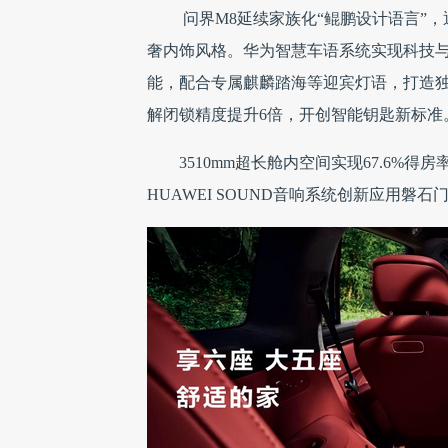
问界M8延续家族化“鲲鹏设计语言”，
奢内饰风格。华为智慧车语系统实现科技
能，配合专属麒麟踏海等迎宾灯语，打造独特
解闭锁精度提升6倍，开创智能钥匙新标准
3510mm超长舱内空间实现67.6%得
HUAWEI SOUND音响系统创新应用