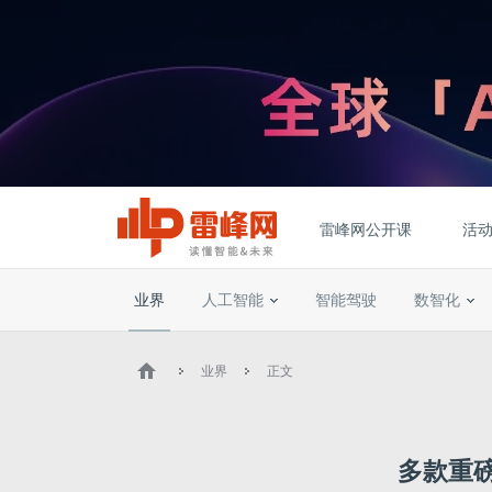
雷峰网公开课
活
业界
人工智能
智能驾驶
数智化
业界
正文
多款重