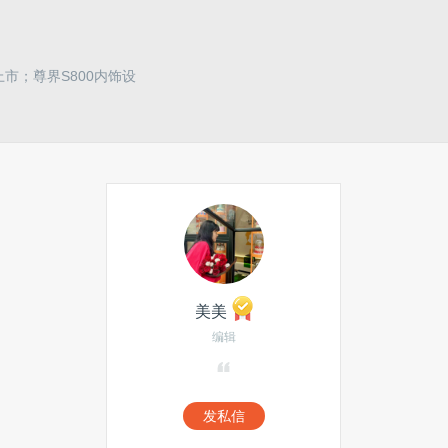
市；尊界S800内饰设
美美
编辑
发私信