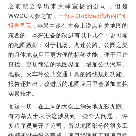
之前就会拿出来大肆宣扬的公司，但是
题
WWDC大会之前，
一份从9to5Mac流出的详细
，苹果本该在大会上说点有关地图的
报告显示
爱
东西的。本来准备的改进有以下几个：更可靠
的地图数据；对于机场、高速公路、公园之类
搞
的具体地点启用更方便的标签功能，便于用户
查找；更加简洁的地图界面；增加公共汽车、
机
地铁、火车等公共交通工具的路线规划功能。
报告还指出，改进版的地图应用里会增加虚拟
实景技术。
而这一切，在上周的大会上消失地无影无踪。
有内幕人士表示这涉及到一些个人问题，“许
多程序员离开了公司，所以地图部分的很多工
作都还没来得及完成；项目经理和工程项目负