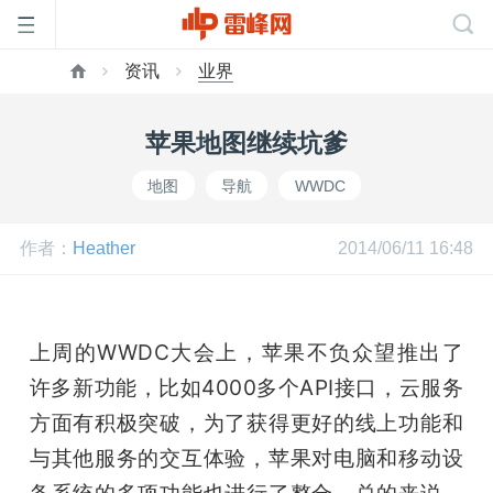
资讯
业界
首
苹果地图继续坑爹
页
地图
导航
WWDC
雷
作者：
Heather
2014/06/11 16:48
峰
上周的WWDC大会上，苹果不负众望推出了
网
许多新功能，比如4000多个API接口，云服务
方面有积极突破，为了获得更好的线上功能和
公
与其他服务的交互体验，苹果对电脑和移动设
备系统的多项功能也进行了整合。总的来说，