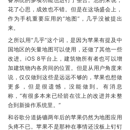
开
花了心思，成效也不错。但是在这场盛会上，
作为手机重要应用的“地图”，几乎没被提出
课
来。
活
之所以用“几乎”这个词，是因为苹果有提及中
国地区的矢量地图可以使用，还做了其他一些
动
改进。iOS 8平台上，建筑物所有者也可以增
加建筑物内各房间的位置。但是从用户角度来
中
说，仅仅做到这些是远远不够的，苹果也想做
更多，但是很遗憾，没能做到。有消息
心
称，“有很多本来已经箭在弦上的改进并未整
合到新操作系统里。”
GAIR
和谷歌分道扬镳两年后的苹果仍然为地图应用
专
头疼不已。苹果不是那种在事情还没板上钉钉