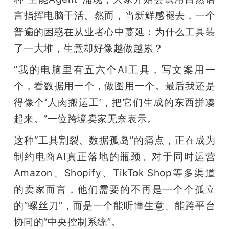
开
言指挥电脑干活。然而，当新鲜感褪去，一个
普遍的困惑在从业者心中蔓延：为什么工具装
课
了一大堆，生意却好像越做越累？
活
“我的电脑里有五六个AI工具，写文案用一
个，看数据用一个，做图用一个。最后我还是
动
得像个‘人肉搬运工’，把它们生成的东西拼凑
起来。”一位跨境卖家无奈表示。
中
这种“工具割裂、数据孤岛”的痛点，正在成为
心
制约电商AI真正落地的瓶颈。对于同时运营
Amazon、Shopify、TikTok Shop等多渠道
GAIR
的卖家而言，他们需要的不再是一个个孤立
的“螺丝刀”，而是一个能听懂生意、能跨平台
专
协同的“中央控制系统”。