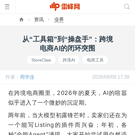
资讯
业界
首
从“工具箱”到“操盘手”：跨境
页
电商AI的闭环突围
StoreClaw
跨境AI
电商工具
雷
作者：
周学连
2026/06/08 17:38
峰
在跨境电商圈里，2026年的夏天，AI的喧嚣
网
似乎进入了一个微妙的沉淀期。
两年前，当大模型初露锋芒时，卖家们还在为
公
一个能写Listing的插件而兴奋；年初，各
种“全能Agent”涌现，大家开始尝试用自然语