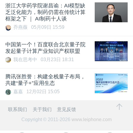
浙江大学药学院谢昌谕：AI模型缺
乏泛化能力，制药仍需在传统计算
框架之下 ｜ AI制药十人谈
乔燕薇
05月09日 15:59
中国第一个！百度联合北京量子院
发起量子计算产业知识产权联盟
我在思考中
03月23日 18:31
腾讯张胜誉：构建全栈量子布局，
共建“量子+”应用生态
嘉嘉
12月02日 15:05
联系我们
关于我们
意见反馈
Copyright © 2011-2026
www.leiphone.com