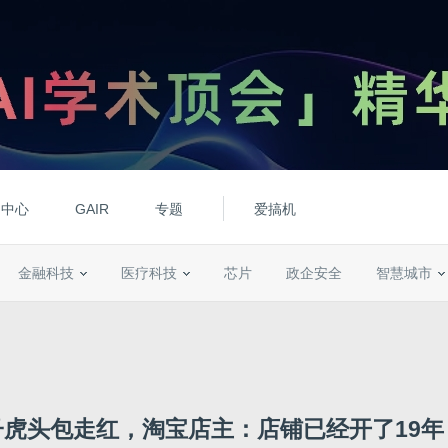
动中心
GAIR
专题
爱搞机
金融科技
医疗科技
芯片
政企安全
智慧城市
子虎头包走红，淘宝店主：店铺已经开了19年