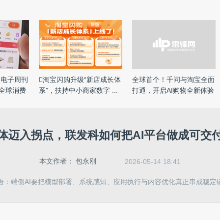
饰电子周刊
淘宝闪购升级“新店成长体
全球首个！千问与淘宝全面
住全球消费
系”，扶持中小商家数字 ...
打通，开启AI购物全新体验
...
体迈入拐点，联发科如何把AI平台做成可交
本文作者：
包永刚
2026-05-14 18:41
语：端侧AI要把模型部署、系统感知、应用执行与内容优化真正串成稳定