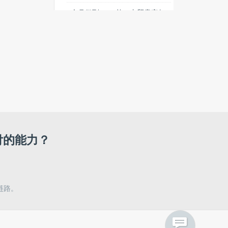
2个月做到3000单，内贸卖家如
何借「轻出海」快速打开跨境生
意？
频发高温故障！特斯拉FSD升级
事故，看清中美智驾监管根本差
异
热门搜索
Apple
物联网
ARM
付的能力？
CES
发布会
医疗AI
GitHub
移动广告
链路。
创业公司
酷派
上汽