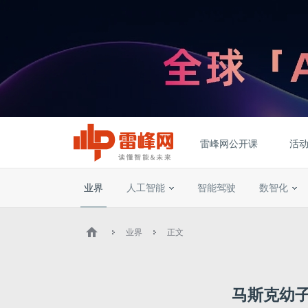
雷峰网公开课
活
业界
人工智能
智能驾驶
数智化
业界
正文
马斯克幼