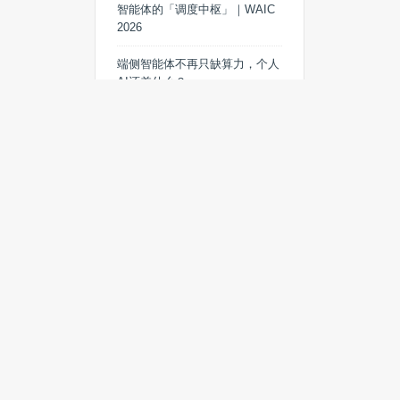
智能体的「调度中枢」｜WAIC
2026
端侧智能体不再只缺算力，个人
AI还差什么？
摩尔线程为什么提出「三大AI工
厂」？｜WAIC 2026
端侧AI不是云端AI的缩小版，安
谋科技要建边端侧AI算力底座｜
WAIC 2026
最新文章
RISC-V冲入服务器CPU核心赛
场，玄铁C950定义高性能标杆
独家｜前Habana中国区负责人于
明扬接任沐曦BD团队负责人