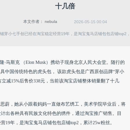
十几倍
本文作者：
nebula
2026-05-15 00:04
铺芽小七手创已经在淘宝稳定经营19年，是淘宝鬼马店铺包包店铺top2，
隆·马斯克 （Elon Musk）携幼子现身北京人民大会堂。随行的
极具中国传统特色的虎头包， 该款虎头包是广西原创品牌“芽小
方立减15%后售价338元，当前该淘宝店铺整体销量翻了十几
刘思蔚，她从小跟着妈妈一直做布艺绣工，美术学院毕业后，将
设计出各种具有民族文化特色的绣件，通过淘宝推广销售。目
19年，是淘宝鬼马店铺包包店铺top2，累计25w粉丝。