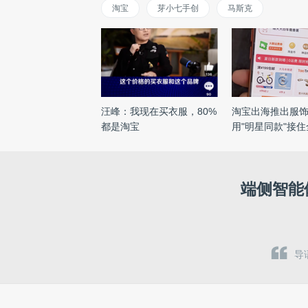
淘宝
芽小七手创
马斯克
汪峰：我现在买衣服，80%
淘宝出海推出服
都是淘宝
用"明星同款"接
...
端侧智能
导