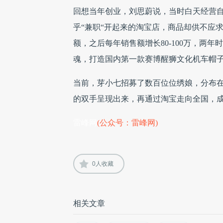
回想当年创业，刘思蔚说，当时白天经营
乎“兼职“开起来的淘宝店，商品却供不应求
额，之后每年销售额增长80-100万，两
魂，打造国内第⼀款赛博醒狮⽂化机⻋帽
当前，芽小七招募了数百位位绣娘，分布
的双手呈现出来，再通过淘宝走向全国，
雷峰网
(公众号：雷峰网)
0
人收藏
相关文章