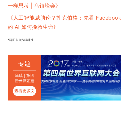
一样思考 | 乌镇峰会
》
《人工智能威胁论？扎克伯格：先看 Facebook 
的 AI 如何挽救生命》
*题图来自搜狐科技
专题
乌镇 | 第四
届世界互联
网大会
查看更多文
章