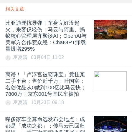
相关文章
比亚迪硬抗导弹！车身完好没起
火，乘客仅轻伤；马云与阿里、蚂
蚁核心管理层齐聚谈AI；OpenAI与
美军方合作惹众怒：ChatGPT卸载
量爆增295%
巫夏清
03月04日 11:02
离谱！「卢浮宫被窃珠宝」竟挂某
二手平台：售价近千万；叶国富：
名创优品从0做到100亿比马云快；
7800万！京东001号国民车被拍
巫夏清
10月23日 09:18
曝多家车企算命选发布会地点：成
都是「成功之都」；传马云已回归