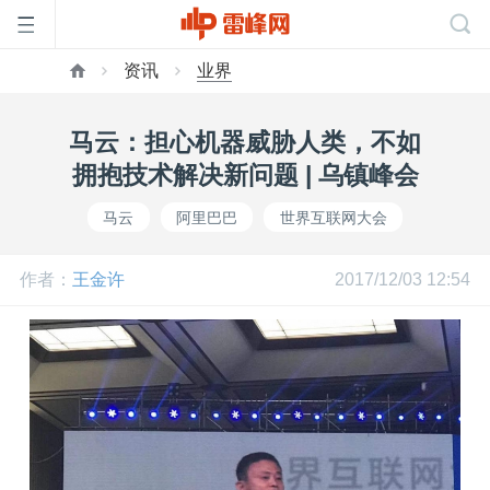
资讯
业界
首
马云：担心机器威胁人类，不如
页
拥抱技术解决新问题 | 乌镇峰会
马云
阿里巴巴
世界互联网大会
雷
作者：
王金许
2017/12/03 12:54
峰
网
公