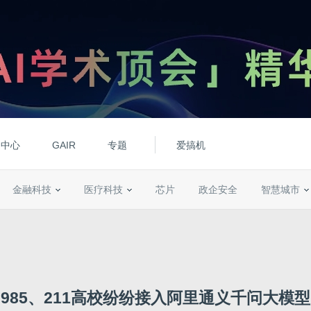
动中心
GAIR
专题
爱搞机
金融科技
医疗科技
芯片
政企安全
智慧城市
985、211高校纷纷接入阿里通义千问大模型