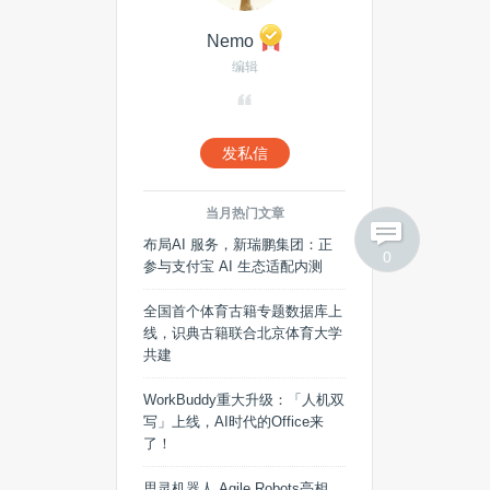
Nemo
热门搜索
编辑
Android
虚拟现实
发私信
LG
人脸识别
投资
蔚来
HTML5
印度
当月热门文章
布局AI 服务，新瑞鹏集团：正
0
传感器
扎克伯格
参与支付宝 AI 生态适配内测
全国首个体育古籍专题数据库上
浏览器
线，识典古籍联合北京体育大学
共建
WorkBuddy重大升级：「人机双
写」上线，AI时代的Office来
了！
思灵机器人 Agile Robots亮相