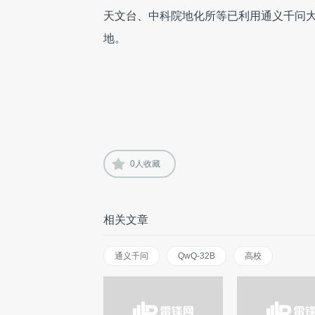
天文台、中科院地化所等已利用通义千问大幅提升
地。
0
人收藏
相关文章
通义千问
QwQ-32B
高校