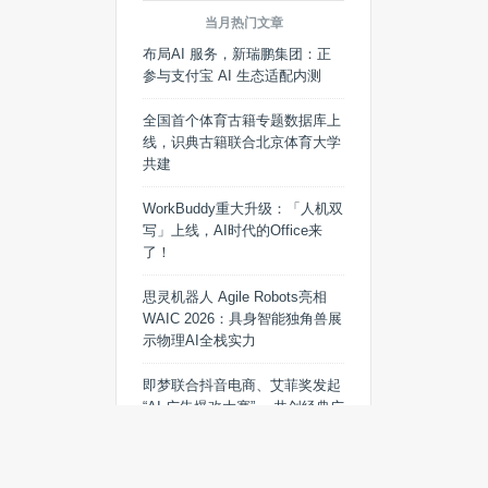
当月热门文章
布局AI 服务，新瑞鹏集团：正
参与支付宝 AI 生态适配内测
全国首个体育古籍专题数据库上
线，识典古籍联合北京体育大学
共建
WorkBuddy重大升级：「人机双
写」上线，AI时代的Office来
了！
思灵机器人 Agile Robots亮相
WAIC 2026：具身智能独角兽展
示物理AI全栈实力
即梦联合抖音电商、艾菲奖发起
“AI 广告爆改大赛” ，共创经典广
告新表达