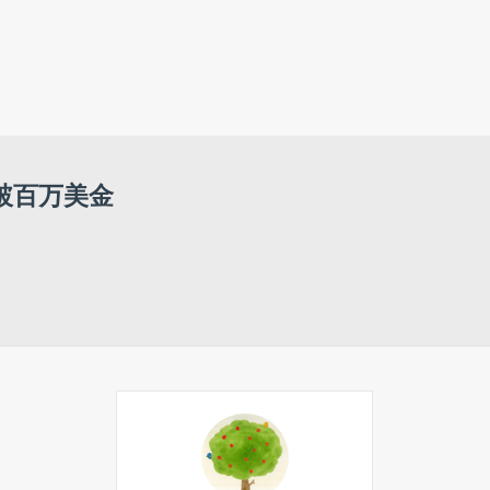
最新文章
美团王莆中：将AI融入家庭健
康，助力建设“15分钟医疗圈”
延长20年！上汽集团与通用汽车
签署合资续约协议
突破百万美金
汪峰：我现在买衣服，80%都是
淘宝
阿里视频大模型Wan3.0开启公
测：文档、ppt也能变视频
2个月做到3000单，内贸卖家如
何借「轻出海」快速打开跨境生
意？
频发高温故障！特斯拉FSD升级
事故，看清中美智驾监管根本差
异