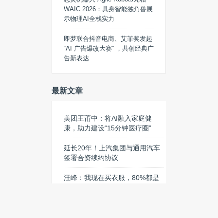
WAIC 2026：具身智能独角兽展
示物理AI全栈实力
即梦联合抖音电商、艾菲奖发起
“AI 广告爆改大赛” ，共创经典广
告新表达
最新文章
美团王莆中：将AI融入家庭健
康，助力建设“15分钟医疗圈”
延长20年！上汽集团与通用汽车
签署合资续约协议
汪峰：我现在买衣服，80%都是
淘宝
阿里视频大模型Wan3.0开启公
测：文档、ppt也能变视频