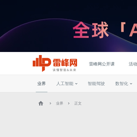
雷峰网公开课
活
业界
人工智能
智能驾驶
数智化
业界
正文