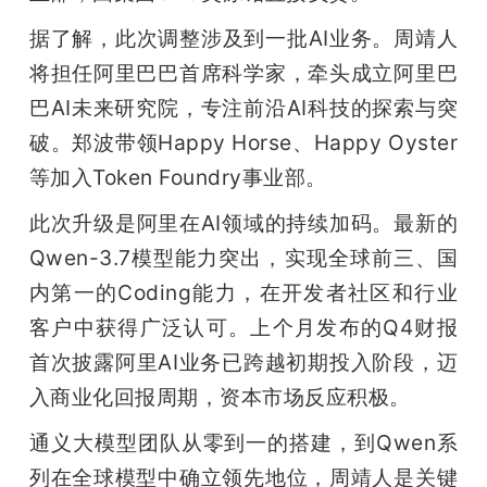
开
据了解，此次调整涉及到一批AI业务。周靖人
课
将担任阿里巴巴首席科学家，牵头成立阿里巴
巴AI未来研究院，专注前沿AI科技的探索与突
活
破。郑波带领Happy Horse、Happy Oyster
等加入Token Foundry事业部。
动
此次升级是阿里在AI领域的持续加码。最新的
Qwen-3.7模型能力突出，实现全球前三、国
中
内第一的Coding能力，在开发者社区和行业
客户中获得广泛认可。上个月发布的Q4财报
心
首次披露阿里AI业务已跨越初期投入阶段，迈
入商业化回报周期，资本市场反应积极。
GAIR
通义大模型团队从零到一的搭建，到Qwen系
专
列在全球模型中确立领先地位，周靖人是关键