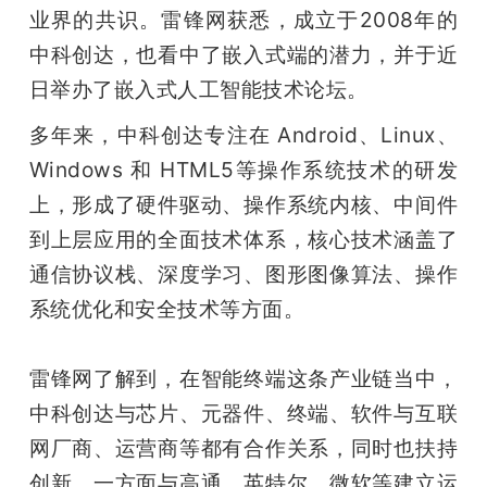
开
业界的共识。雷锋网获悉，成立于2008年的
中科创达，也看中了嵌入式端的潜力，并于近
课
日举办了嵌入式人工智能技术论坛。
多年来，中科创达专注在 Android、Linux、
活
Windows 和 HTML5等操作系统技术的研发
动
上，形成了硬件驱动、操作系统内核、中间件
到上层应用的全面技术体系，核心技术涵盖了
中
通信协议栈、深度学习、图形图像算法、操作
系统优化和安全技术等方面。 
心
雷锋网了解到，在智能终端这条产业链当中，
GAIR
中科创达与芯片、元器件、终端、软件与互联
网厂商、运营商等都有合作关系，同时也扶持
专
创新。一方面与高通、英特尔、微软等建立运