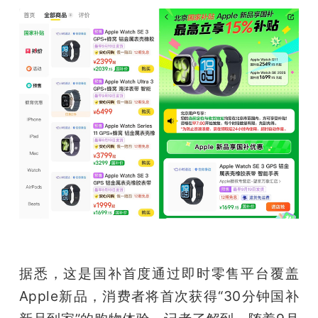
开
课
活
动
中
心
GAIR
据悉，这是国补首度通过即时零售平台覆盖
Apple新品，消费者将首次获得“30分钟国补
专