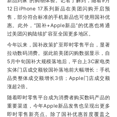
新品到家”的购物体验。记者了解到，随着9月
12日iPhone 17系列新品在美团闪购开启预
题
售，部分符合标准的手机新品也可使用国补优
惠。此外，“国补+Apple新品”的优惠也将通
爱
过美团闪购陆续扩容至全国更多地区。
搞
今年以来，国补政策扩至即时零售平台，显著
拉动数码消费。据此前美团闪购数据显示，自
机
5月中旬国补大规模落地后，平台上3C家电类
实体门店成交额较国补落地前大幅增长：手机
品类整体成交额增长3倍；Apple门店成交额
涨超2倍。
随着即时零售平台成为消费者购买数码产品的
重要渠道，今年Apple新品发售也呈现出更多
即时零售新亮点。除了国补优惠首度覆盖之