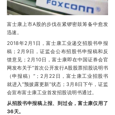
开
课
富士康上市A股的步伐在紧锣密鼓筹备中愈发
活
迅速。
2018年2月1日，富士康工业递交招股书申报
动
稿；2月9日，证监会公布招股书申报稿和反
馈意见；2月10日，富士康即在中国证券会官
中
网发布关于“首次公开发行A股股票招股说明书
（申报稿）”；2月22日，富士康工业招股书
心
就进入“预披露更新”状态；3月8日下午，证监
会宣布富士康工业首发招股说明书通过。
GAIR
从招股书申报稿上报、到过会，富士康仅用了
专
36天。