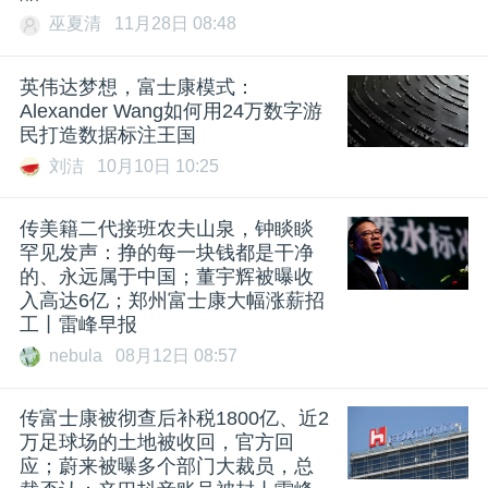
巫夏清
11月28日 08:48
英伟达梦想，富士康模式：
Alexander Wang如何用24万数字游
民打造数据标注王国
刘洁
10月10日 10:25
传美籍二代接班农夫山泉，钟睒睒
罕见发声：挣的每一块钱都是干净
的、永远属于中国；董宇辉被曝收
入高达6亿；郑州富士康大幅涨薪招
工丨雷峰早报
nebula
08月12日 08:57
传富士康被彻查后补税1800亿、近2
万足球场的土地被收回，官方回
应；蔚来被曝多个部门大裁员，总