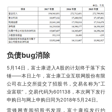
题
爱
搞
负债bug消除
机
5月14日，富士康进入A股的计划终于落下实
锤——本日上午，富士康工业互联网股份有限
公司在上交所提交了招股书，交易名称为“工
业富联”，交易代码为601138，本次网下发行
申购日与网上申购日同为2018年5月24日。
雷锋网查阅招股书发现，富士康拟发行约