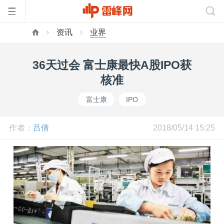
资讯
业界
首
36天过会 富士康最快A股IPO获
页
核准
富士康
IPO
雷
作者：
吕倩
2018/05/14 15:25
峰
网
公