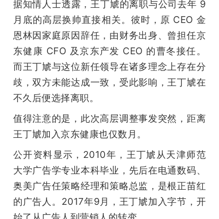
开
据知情人士透露，王丁虓的离职与公司去年 9 
月底的高层换帅直接相关。彼时，原 CEO 金
课
恩林因家庭原因辞任，由财务出身、曾担任京
东健康 CFO 及京东产发 CEO 的曹冬接任。
活
而王丁虓与这位新任领导在诸多理念上存在分
歧，双方未能达成一致，受此影响，王丁虓在
动
不久后便选择离职。
值得注意的是，此次高层调整事发突然，距离
中
王丁虓加入京东健康也仅数月。
心
公开资料显示，2010年，王丁虓从天津师范
大学广告学专业本科毕业，先后在电通数码、
GAIR
奥美广告任策略经理和策略总监，是根正苗红
的广告人。2017年9月，王丁虓加入字节，开
专
始了从广告人到营销人的转变。