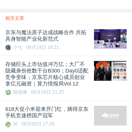
相关文章
京东与魔法原子达成战略合作 共拓
具身智能产业化新范式
小七
06月24日 18:31
存储巨头上市估值冲万亿；大厂不
隐藏身份抢数千台B300；Day0适配
竞争变味；京东芯片核心成员创业
拿亿元融资｜算力情报局Vol.12
陈悦琳
06月24日 11:25
618大促小米迎来开门红，摘得京东
手机竞速榜国产冠军
於
06月05日 17:26