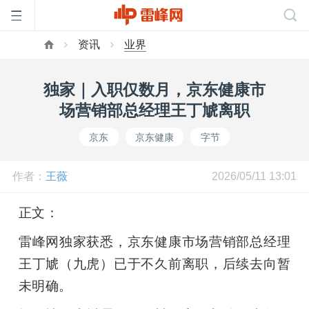
资讯
业界
首
独家｜入职仅数月，京东健康市
页
场营销部总经理王丁虓离职
京东
京东健康
字节
雷
作者：
王薇
2026/05/11 13:01
峰
正文：
网
雷峰网独家获悉，京东健康市场营销部总经理
王丁虓（九虎）已于不久前离职，后续去向暂
公
未明确。