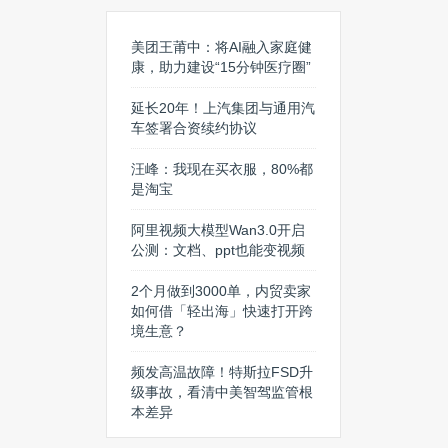
美团王莆中：将AI融入家庭健
康，助力建设“15分钟医疗圈”
延长20年！上汽集团与通用汽
车签署合资续约协议
汪峰：我现在买衣服，80%都
是淘宝
阿里视频大模型Wan3.0开启
公测：文档、ppt也能变视频
2个月做到3000单，内贸卖家
如何借「轻出海」快速打开跨
境生意？
频发高温故障！特斯拉FSD升
级事故，看清中美智驾监管根
本差异