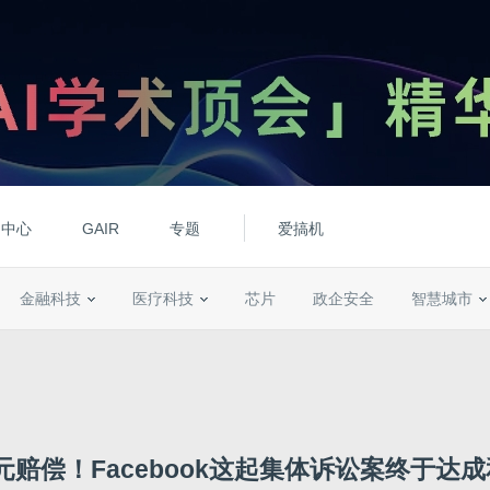
动中心
GAIR
专题
爱搞机
金融科技
医疗科技
芯片
政企安全
智慧城市
美元赔偿！Facebook这起集体诉讼案终于达