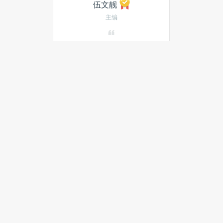
伍文靓
主编
WeChat ID：JANE_WW5
| 关注智能汽车以及自动驾
驶
发私信
当月热门文章
最新文章
当无人驾驶进入城市竞赛时代：
深圳与洛杉矶的隔空对弈
奇瑞长安东风集体入局，无人配