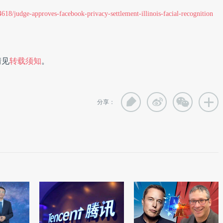
18/judge-approves-facebook-privacy-settlement-illinois-facial-recognition
情见
转载须知
。
分享：