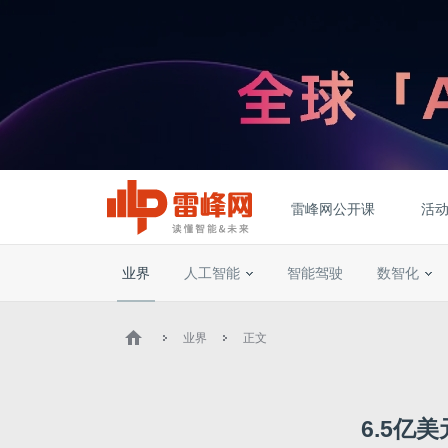
雷峰网公开课
活
业界
人工智能
智能驾驶
数智化
业界
正文
6.5亿