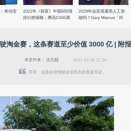
布：终结安
2022年《财富》中国500强
2029年会实现通用人工智
排行榜揭晓；腾讯CISG调
能吗？Gary Marcus「叫
整组 ...
板」马 ...
驶淘金赛，这条赛道至少价值 3000 亿 | 附
本文作者：
伍文靓
2021-02-28 22:24
导语：这是自动驾驶走近民生的直接见证。