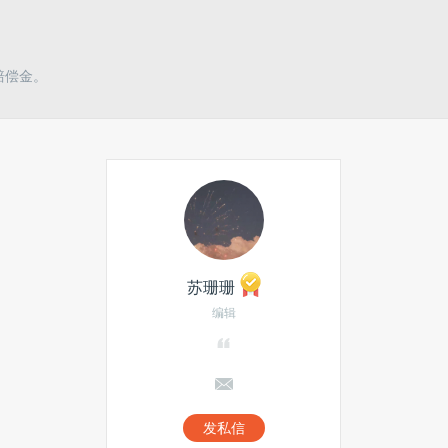
赔偿金。
苏珊珊
编辑
发私信