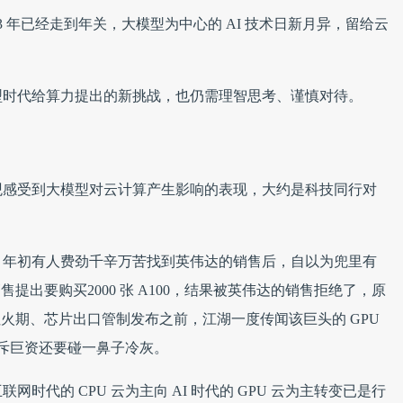
3 年已经走到年关，大模型为中心的 AI 技术日新月异，留给云
型时代给算力提出的新挑战，也仍需理智思考、谨慎对待。
观感受到大模型对云计算产生影响的表现，大约是科技同行对
，年初有人费劲千辛万苦找到英伟达的销售后，自以为兜里有
提出要购买2000 张 A100，结果被英伟达的销售拒绝了，原
红火期、芯片出口管制发布之前，江湖一度传闻该巨头的 GPU
同行斥巨资还要碰一鼻子冷灰。
时代的 CPU 云为主向 AI 时代的 GPU 云为主转变已是行