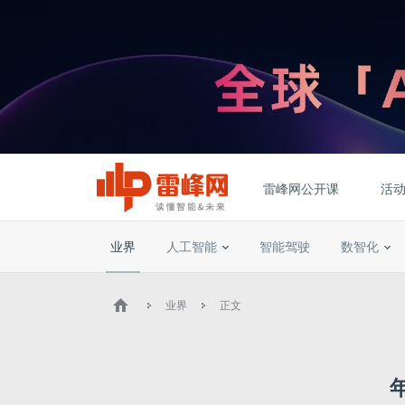
雷峰网公开课
活
业界
人工智能
智能驾驶
数智化
业界
正文