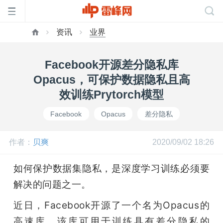
资讯
业界
首
Facebook开源差分隐私库
页
Opacus，可保护数据隐私且高
效训练Prytorch模型
雷
Facebook
Opacus
差分隐私
峰
作者：
贝爽
2020/09/02 18:26
网
如何保护数据集隐私，是深度学习训练必须要
解决的问题之一。
公
近日，Facebook开源了一个名为Opacus的
高速库，该库可用于训练具有差分隐私的