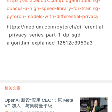
https://ai.facebook.com/blog/introducing-
opacus-a-high-speed-library-for-training-
pytorch-models-with-differential-privacy
https://medium.com/pytorch/differential
-privacy-series-part-1-dp-sgd-
algorithm-explained-12512c3959a3
相关文章
OpenAI 新设“应用 CEO”：原 Meta
VP 加入，与奥特曼平级