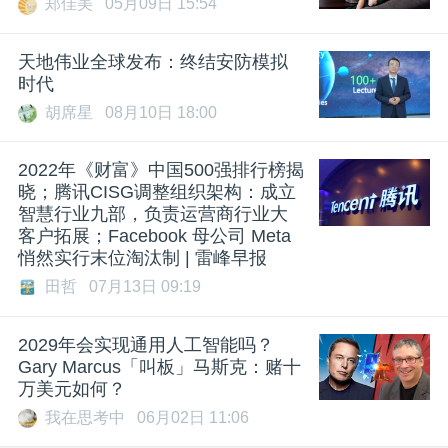
郑佳美
05月09日 15:54
天地伟业全球发布：终结安防模拟
时代
胡席星
08月10日 18:00
2022年《财富》中国500强排行榜揭
晓；腾讯CISG调整组织架构：成立
智慧行业九部，负责运营商行业大
客户拓展；Facebook 母公司 Meta
悄然实行末位淘汰制 | 雷峰早报
田哲
07月13日 09:19
2029年会实现通用人工智能吗？
Gary Marcus「叫板」马斯克：赌十
万美元如何？
我在思考中
06月02日 11:06