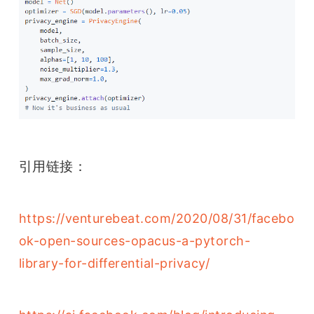
引用链接：
雷锋网雷锋网雷锋网
https://venturebeat.com/2020/08/31/facebo
ok-open-sources-opacus-a-pytorch-
library-for-differential-privacy/