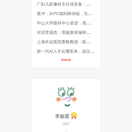
广妇儿影像科主任张笑春：「方舱医疗」，或是解决医疗困局的一剂良药 | GAIR 2021
黄冲：从PC端到移动端，当下服装产业如何依托互联网破局？| GAIR 2021
中山大学眼科中心袁进：我国AI算法仍存在短板，未来要打造「智能眼科」| GAIR 2021
对话李国杰：突破麦肯锡和图灵的框框，人工智能要解决大问题丨GAIR 2021
上海长征医院萧毅教授：医学影像AI不会一帆风顺，企业要学会「用时间换空间」| GAIR 2021
新一代AI人才从哪里来，该往哪里去？| GAIR 2021院长论坛
more
李扬霞
编辑