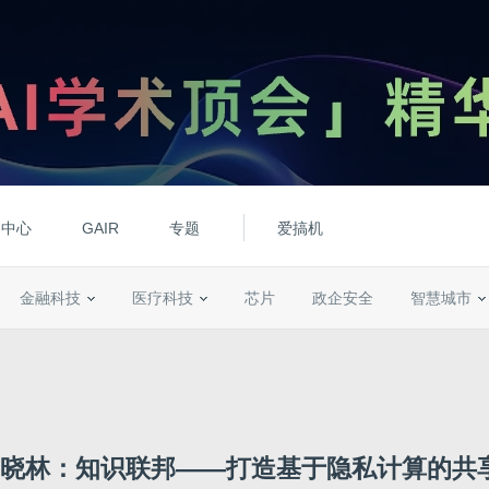
动中心
GAIR
专题
爱搞机
金融科技
医疗科技
芯片
政企安全
智慧城市
晓林：知识联邦——打造基于隐私计算的共享