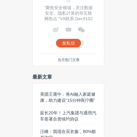
“聚焦安全领域，关注数据
安全、隐私计算的等互联
网热点 ”VX联系:Dec9102
发私信
当月热门文章
最新文章
美团王莆中：将AI融入家庭健
康，助力建设“15分钟医疗圈”
延长20年！上汽集团与通用汽
车签署合资续约协议
汪峰：我现在买衣服，80%都