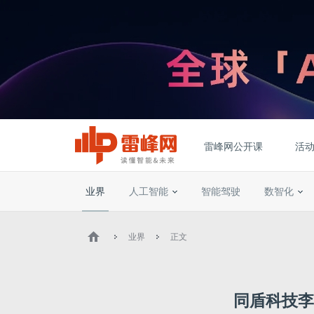
雷峰网公开课
活
业界
人工智能
智能驾驶
数智化
业界
正文
同盾科技李