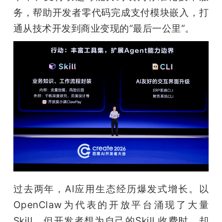
开
务，帮助开发者零代码完成支付模块嵌入，打
通从技术开发到商业变现的“最后一公里”。
课
活
动
中
心
GAIR
过去两年，AI应用生态经历爆发式增长。以
OpenClaw为代表的开放平台涌现了大量
专
Skill，但开发者想为自己的Skill 收费时，却