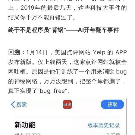
开
上，2019年的最后几天，这些科技大事件的
结局你千万不能再错过了。
课
终于不是程序员“背锅”——AI开年翻车事件
活
回溯：
1月14日，美国点评网站 Yelp 的 APP 
动
发布新版。仅上线两天，这家点评网站就被全
网吐槽。原因是他们训练了一个用来消除 bug 
中
的神经网络，万万没想到，把整个库都删了，
真正实现了“bug-free”。
心
GAIR
专