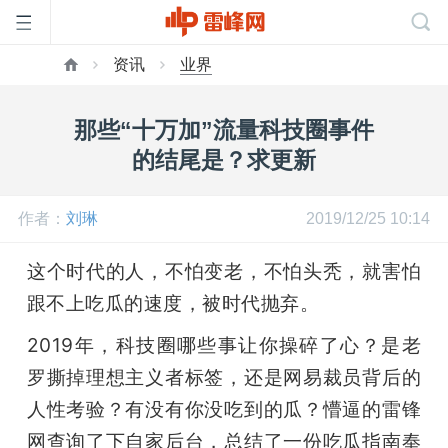
资讯
业界
首
那些“十万加”流量科技圈事件
页
的结尾是？求更新
雷
作者：
刘琳
2019/12/25 10:14
这个时代的人，不怕变老，不怕头秃，就害怕
峰
跟不上吃瓜的速度，被时代抛弃。
网
2019年，科技圈哪些事让你操碎了心？是老
罗撕掉理想主义者标签，还是网易裁员背后的
公
人性考验？有没有你没吃到的瓜？懵逼的雷锋
网查询了下自家后台，总结了一份吃瓜指南奉